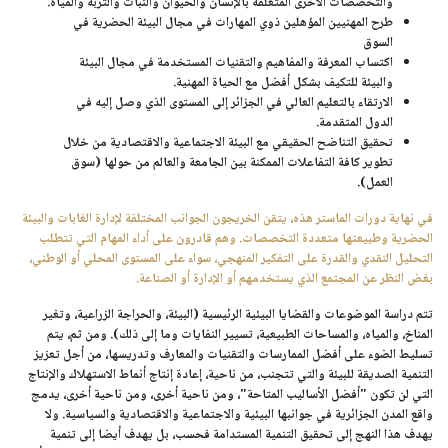
والتخصصات الأخرى المتعلقة بالإنسان والحيوان والنبات والتربة والمياه.
طرح المهنيين المؤهلين ذوي المهارات في مجال البيئة الحضرية في
السوق
اكتساب المعرفة والمفاهيم والتقنيات المستخدمة في مجال البيئة
والبيئة للتكيف بشكل أفضل مع الحياة المهنية.
الارتقاء بالتعليم العالي في الجزائر إلى المستوى الذي وصل إليه في
الدول المتقدمة.
تحقيق التناضح الحقيقي مع البيئة الاجتماعية والاقتصادية من خلال
تطوير كافة التفاعلات الممكنة بين الجامعة والعالم من حولها (سوق
العمل).
في نهاية دورات الماستر هذه، يتقن الخريجون الجوانب المختلفة لإدارة الغابات والبيئة
الحضرية وطبيعتها متعددة التخصصات. وهم قادرون على أداء المهام التي تتطلب
التحليل النقدي والقدرة على التفكير المنهجي، سواء على المستوى المحلي أو الوطني،
بغض النظر عن المجتمع الذي يستخدمهم أو الإدارة أو الصناعة.
تتم دراسة الموضوعات والقضايا البيئية الرئيسية (البيئة، والحراجة الزراعية، وتغير
المناخ، والمياه، والمساحات الطبيعية، تسيير النفايات وما إلى ذلك). ومن ثم، يتم
تسليط الضوء على أفضل الممارسات والتقنيات والمعارف وتدريسها، من أجل تعزيز
التنمية الصديقة للبيئة والتي تتجنب، من ناحية، إعادة إنتاج أنماط الاستهلاك والإنتاج
التي لن تكون "أفضل الأساليب المتاحة"، ومن ناحية أخرى، ومن ناحية أخرى، يدمج
واقع المدن الجزائرية في جوانبها البيئية والاجتماعية والاقتصادية والسياسية. ولا
يهدف هذا النهج إلى تحقيق التنمية المستدامة فحسب، بل يهدف أيضا إلى تنمية