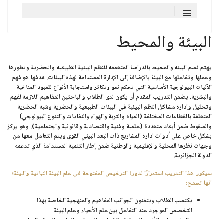
≡
البيئة والمحيط
يهتم قسم البيئة والمحيط بالدراسة المتعمقة للنظم البيئية الطبيعية والحضرية وتطورها
وعملها وتفاعلها مع البيئة بالإضافة إلى الإدارة المستدامة لهذه البيئات. هدفها هو فهم
الآليات البيولوجية الأساسية التي تحكم نمو وتكاثر واستجابة الأنواع للقيود المناخية
والبشرية. يضمن التدريب المقدم أن يكون لدى الطلاب والباحثين المفاهيم اللازمة لفهم
وتحليل وإدارة مشاكل النظم البيئية في البيئات الطبيعية والحضرية وشبه الحضرية
المتعلقة بالقطاعات المختلفة (المياه والتربة والهواء والنفايات والتنوع البيولوجي)
والسقوط ضمن أبعاد متعددة (علمية وفنية واقتصادية وقانونية واجتماعية). وهو يركز
بشكل خاص على أدوات إدارة المشاريع ذات البعد البيئي القوي ويتم التعامل معها من
وجهات نظرها المحلية والإقليمية والوطنية ضمن إطار التنمية المستدامة الذي تدعمه
الدولة الجزائرية.
سيكون هذا التدريب استمرارًا لدورة الترخيص المفتوحة في علم البيئة النباتية والبيئة؛
انها تسمح:
يكتسب الطلاب ويتقنون الجوانب المفاهيم والمنهجية الخاصة بهذا
التخصص الموجود عند التفاعل بين علم الأحياء وعلم البيئة