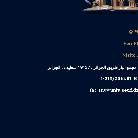
M
Voir P
Visite 
مجمع الباز طريق الجزائر ، 19137 سطيف ، الجزائر
(+213) 36 62 01 4
fac-snv@univ-setif.d