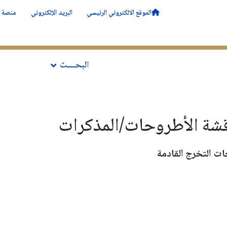
الموقع الالكتروني الرئيسي
البريد الإلكتروني
منصة ا
ــة
الأقــــسام
التدرج
البحــــث
الحياة في ا
شة الأطروحات/المذكرات
ت التخرج القادمة