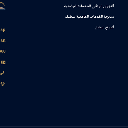
ﺍﻟﺪﻳﻮﺍﻥ ﺍﻟﻮﻃﻨﻲ ﻟﻠﺨﺪﻣﺎﺕ ﺍﻟﺠﺎﻣﻌﻴﺔ
مديرية الخدمات الجامعية سطيف
الموقع السابق
ap
lan
360
0
z