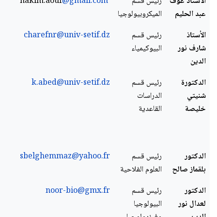
الأستاذ عوف
رئيس قسم
hakim.aouf
@gmail.com
عبد الحليم
الميكروبيولوجيا
الأستاذ
رئيس قسم
charefnr@univ-setif.dz
شارف نور
البيوكيمياء
الدين
الدكتورة
رئيس قسم
k.abed@univ-setif.dz
شنيتي
الدراسات
خليصة
القاعدية
الدكتور
رئيس قسم
sbelghemmaz@yahoo.fr
بلقماز صالح
العلوم الفلاحية
الدكتور
رئيس قسم
noor-bio@gmx.fr
لعدال نور
البيولوجيا