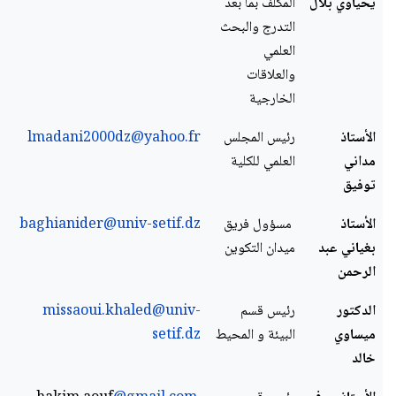
يحياوي بلال
المكلف بما بعد
التدرج والبحث
العلمي
والعلاقات
الخارجية
الأستاذ
رئيس المجلس
lmadani2000dz@yahoo.fr
مداني
العلمي للكلية
توفيق
الأستاذ
مسؤول فريق
baghianider@univ-setif.dz
بغياني عبد
ميدان التكوين
الرحمن
الدكتور
رئيس قسم
missaoui.khaled@univ-
ميساوي
البيئة و المحيط
setif.dz
خالد