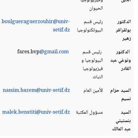
الدين
وفيزيولوجيا
الحيوان
الدكتور
رئيس قسم
boulgueraguerzouhir@univ-
بولقراقر
البيوتكنولوجيا
setif.dz
زهير
الدكتور
رئيس قسم
fares.bvp
@gmail.com
ونوغي عبد
البيولوجيا و
القادر
فيزيولوجيا
النبات
السيد حزام
الأمين العام
nassim.hazem@univ-setif.dz
نسيم
السيد
مسؤول المكتبة
malek.benstiti@univ-setif.dz
بنستيتي
عبد المالك