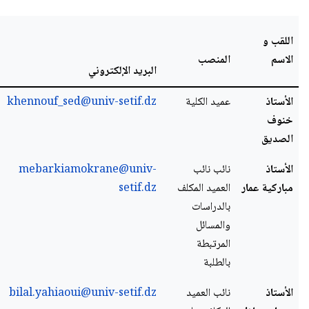
اللقب و
الاسم
المنصب
البريد الإلكتروني
الأستاذ
عميد الكلية
khennouf_sed@univ-setif.dz
خنوف
الصديق
الأستاذ
نائب نائب
mebarkiamokrane@univ-
مباركية
عمار
العميد المكلف
setif.dz
بالدراسات
والمسائل
المرتبطة
بالطلبة
الأستاذ
نائب العميد
bilal.yahiaoui@univ-setif.dz