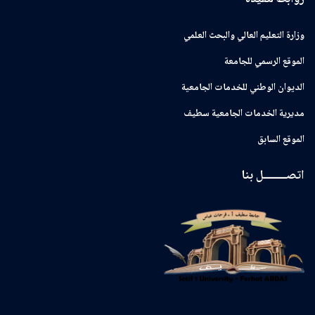
وزارة التعليم العالي والبحث العلمي
الموقع الرسمي للجامعة
ﺍﻟﺪﻳﻮﺍﻥ ﺍﻟﻮﻃﻨﻲ ﻟﻠﺨﺪﻣﺎﺕ ﺍﻟﺠﺎﻣﻌﻴﺔ
مديرية الخدمات الجامعية سطيف
الموقع السابق
اتصــــــــل بنا