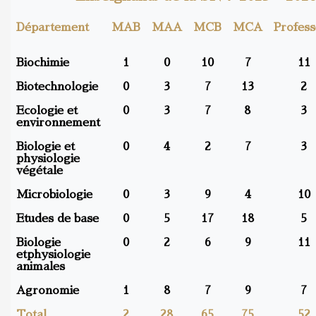
Département
MAB
MAA
MCB
MCA
Profess
Biochimie
1
0
10
7
11
Biotechnologie
0
3
7
13
2
Ecologie et
0
3
7
8
3
environnement
Biologie et
0
4
2
7
3
physiologie
végétale
Microbiologie
0
3
9
4
10
Etudes de base
0
5
17
18
5
Biologie
0
2
6
9
11
etphysiologie
animales
Agronomie
1
8
7
9
7
Total
2
28
65
75
52