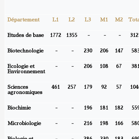
Département
L1
L2
L3
M1
M2
Tot
Etudes de base
1772
1355
-
-
-
312
Biotechnologie
-
-
230
206
147
58
Ecologie et
-
-
206
108
67
38
Environnement
Sciences
461
257
179
92
57
104
agronomiques
Biochimie
-
-
196
181
182
55
Microbiologie
-
-
216
198
166
58
Biologie et
-
-
286
230
183
69