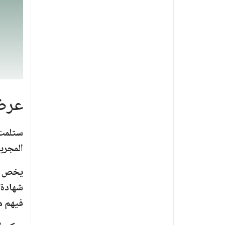
عرض 
ستلمت 
المجري
يخص هذ
شهادة 
فيهم م