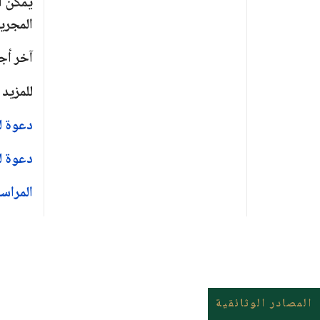
يمكن ا
المجري
آخر أج
للمزيد
دعوة ل
دعوة ل
المراسل
المصادر الوثائقية