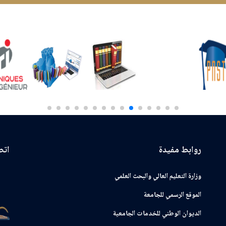
روابط مفيدة
اتصـ
وزارة التعليم العالي والبحث العلمي
الموقع الرسمي للجامعة
ﺍﻟﺪﻳﻮﺍﻥ ﺍﻟﻮﻃﻨﻲ ﻟﻠﺨﺪﻣﺎﺕ ﺍﻟﺠﺎﻣﻌﻴﺔ