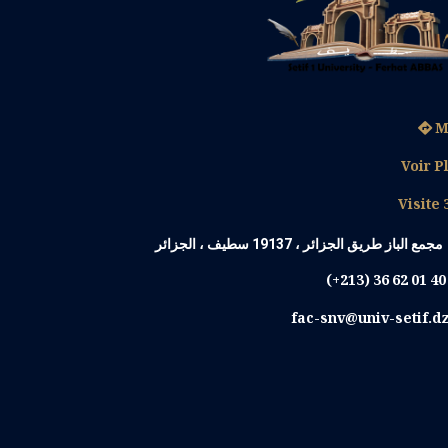
M
Voir P
Visite 
مجمع الباز طريق الجزائر ، 19137 سطيف ، الجزائر
(+213) 36 62 01 4
fac-snv@univ-setif.d