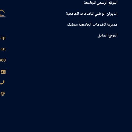
الموقع الرسمي للجامعة
ﺍﻟﺪﻳﻮﺍﻥ ﺍﻟﻮﻃﻨﻲ ﻟﻠﺨﺪﻣﺎﺕ ﺍﻟﺠﺎﻣﻌﻴﺔ
مديرية الخدمات الجامعية سطيف
الموقع السابق
ap
lan
360
0
z