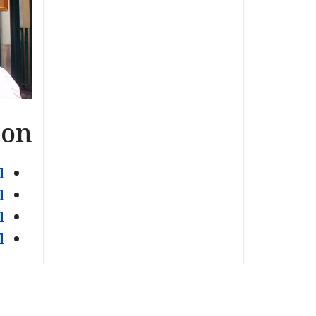
ration
l
l
l
l