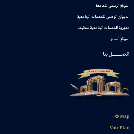
الموقع الرسمي للجامعة
ﺍﻟﺪﻳﻮﺍﻥ ﺍﻟﻮﻃﻨﻲ ﻟﻠﺨﺪﻣﺎﺕ ﺍﻟﺠﺎﻣﻌﻴﺔ
مديرية الخدمات الجامعية سطيف
الموقع السابق
اتصــــــــل بنا
Map
Voir Plan