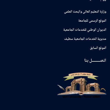
وزارة التعليم العالي والبحث العلمي
الموقع الرسمي للجامعة
ﺍﻟﺪﻳﻮﺍﻥ ﺍﻟﻮﻃﻨﻲ ﻟﻠﺨﺪﻣﺎﺕ ﺍﻟﺠﺎﻣﻌﻴﺔ
مديرية الخدمات الجامعية سطيف
الموقع السابق
اتصــــــــل بنا