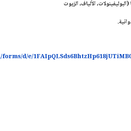
(البوليفينولات، الألياف، الزيوت
وائية.
com/forms/d/e/1FAIpQLSds6BhtzHp618jUTi