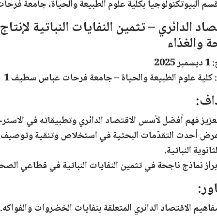
سم البيوتكنولوجيا
بكلية
علوم الطبيعة والحياة
، جامعة
فرحات
صاد الدائري – تثمين النفايات النباتية لإنت
 والغذاء
:
1 ديسمبر 2025
كلية علوم الطبيعة والحياة – جامعة فرحات عباس سطيف 1
اف:
عزيز فهم أفضل لأسس الاقتصاد الدائري وتطبيقاته في الاسترجاع
رض أحدث التقدّمات البحثية في استخلاص وتنقية وتوصيف الم
لثانوية النباتية.
براز نماذج ناجحة في تثمين النفايات النباتية في قطاعي الصحة
ور:
فاهيم الاقتصاد الدائري المتعلقة بنفايات الخضروات والفواكه.