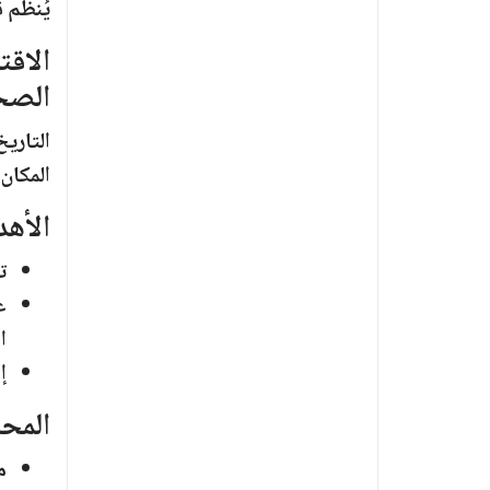
يُنظّم
ق
الاقت
الصحة
التاريخ
المكان:
الأهد
ت
ع
ا
إ
المحا
م