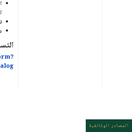
ا
ا
ت
د
التسج
orm?
ialog
المصادر الوثائقية