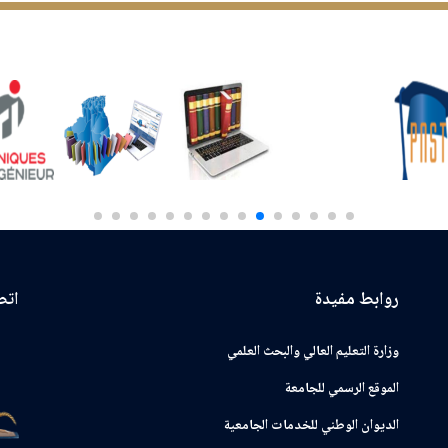
روابط مفيدة
اتصـ
وزارة التعليم العالي والبحث العلمي
الموقع الرسمي للجامعة
ﺍﻟﺪﻳﻮﺍﻥ ﺍﻟﻮﻃﻨﻲ ﻟﻠﺨﺪﻣﺎﺕ ﺍﻟﺠﺎﻣﻌﻴﺔ