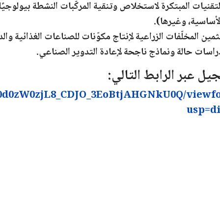
لتقنيات المبتكرة لاستخلاص وتنقية المركّبات النشطة بيولوجيًا 
لأساسية، وغيرها).
ثمين المخلّفات الزراعية لإنتاج مكوّنات للصناعات الغذائية والد
راسات حالة ونماذج ناجحة لإعادة التدوير الصناعي.
يل عبر الرابط التالي:
MB0d0zW0zjL8_CDJO_3EoBtjAHGNkU0Q/viewf
usp=d